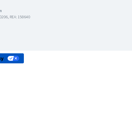
m
760206, REA: 158640
cy