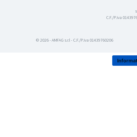
s
C.F./P.iva 0143976
© 2026 - AMFAG s.r.l - C.F./P.iva 01439760206
Informat