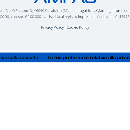
.r.l - Via G.Falcone 3, 46040 Casaloldo (MN) -
amfagairforce@amfagairforce.co
0206, cap soc € 100.000 i.v. - Iscritta al registro imprese di Mantova n. 01439
Privacy Policy
|
Cookie Policy
iva sulla raccolta
Le tue preferenze relative alla priva