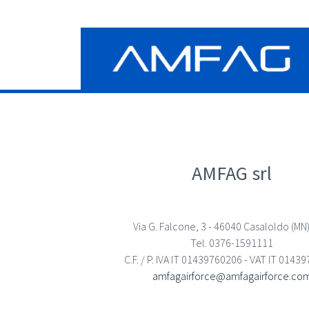
AMFAG srl
Via G. Falcone, 3 - 46040 Casaloldo (MN) 
Tel. 0376-1591111
C.F. / P. IVA IT 01439760206 - VAT IT 0143
amfagairforce@amfagairforce.co