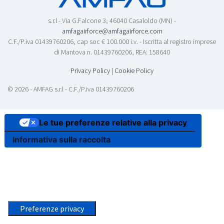
s.r.l - Via G.Falcone 3, 46040 Casaloldo (MN) -
amfagairforce@amfagairforce.com
C.F./P.iva 01439760206, cap soc € 100.000 i.v. - Iscritta al registro imprese
di Mantova n. 01439760206, REA: 158640
Privacy Policy
|
Cookie Policy
© 2026 - AMFAG s.r.l - C.F./P.iva 01439760206
Le tue preferenze relative alla privacy
Informativa sulla raccolta