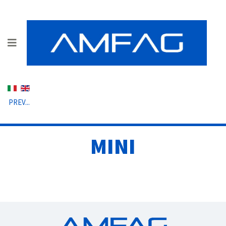
Seleziona la tua lingua
PREV...
MINI