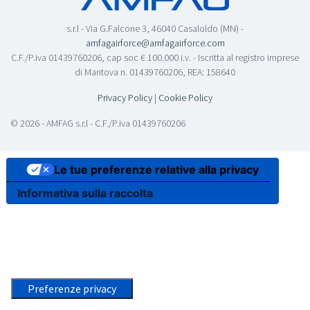
s.r.l - Via G.Falcone 3, 46040 Casaloldo (MN) -
amfagairforce@amfagairforce.com
C.F./P.iva 01439760206, cap soc € 100.000 i.v. - Iscritta al registro imprese
di Mantova n. 01439760206, REA: 158640
Privacy Policy
|
Cookie Policy
© 2026 - AMFAG s.r.l - C.F./P.iva 01439760206
Le tue preferenze relative alla privacy
Informativa sulla raccolta